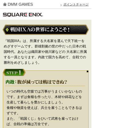
DMM GAMES
ポイントチャージ
『戦国IXA』は、所属する大名家を選んで天下統一を
めざすゲームです。群雄割拠の世の中だった日本の戦
国時代。あなたは織田家や徳川家などの 大名家に所属
する一員となります。内政で国力を高めて、合戦での
勝利をめざしましょう。
いつの時代も空腹では万事がうまくいかないもの
です。まずは食糧を作ったり、木材や綿花などを
生産して暮らしを豊かにしましょう。
食糧や物資を使えば、兵士を雇うこともできるは
ずです。
また、「戦国くじ」をひいて武将を雇っておけ
ば、合戦の準備は万全です。